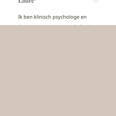
Laure
Ik ben klinisch psychologe en
docent toegepaste psychologie,
gepassioneerd door het
begeleiden van jongeren in hun
zoektocht naar zichzelf.
Meer weten